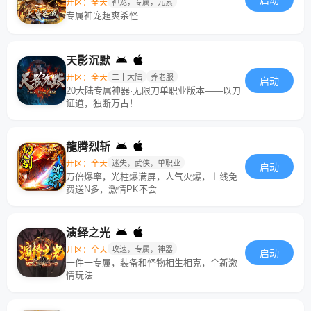
启动
开区：全天
神宠，专属，元素
专属神宠超爽杀怪
天影沉默
开区：全天
二十大陆
养老服
启动
20大陆专属神器·无限刀单职业版本——以刀
证道，独断万古！
龍腾烈斩
开区：全天
迷失，武侠，单职业
启动
万倍爆率，光柱爆满屏，人气火爆，上线免
费送N多，激情PK不会
演绎之光
开区：全天
攻速，专属，神器
启动
一件一专属，装备和怪物相生相克，全新激
情玩法