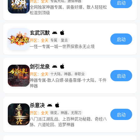
开区：全天
专属大陆，激情神器
启动
全网独家神器专属，装备好爆，散人轻轻松
松混到顶级
玄武沉默
启动
开区：全天
专属
复古
一怪一专属一城一世界探索永无止境
剑引龙泉
开区：全天
十大陆，神器，单职业
启动
神器专属-散人白嫖-装备靠爆-十大陆，千件
神器
杀意决
开区：全天
微变，神器，无限刀
启动
八门派江湖乱战、上百种武功秘籍、奇经八
脉、六道轮回、追梦神器