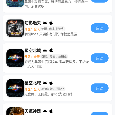
单职业攻速专属，玩法简单暴力，怪物爆一
切，消费透明
幻影迷失
启动
开区：全天
无限刀单职业迷失
满图boss 只要你有时间 你就是最强
星空北域
开区：全天
沉默，专属，单职业
启动
游戏为单职业沉默版本,版本玩法多，不枯燥
（六大门派）
星空北域
启动
开区：全天
攻速沉默，单职业
无套路，无隐藏，gm只为做口碑
天道神器