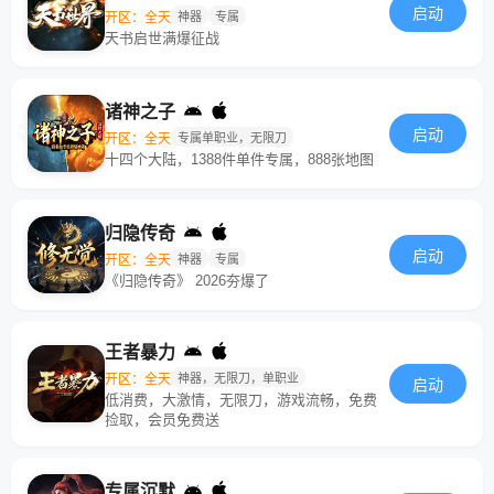
启动
开区：全天
神器
专属
天书启世满爆征战
诸神之子
启动
开区：全天
专属单职业，无限刀
十四个大陆，1388件单件专属，888张地图
归隐传奇
启动
开区：全天
神器
专属
《归隐传奇》 2026夯爆了
王者暴力
开区：全天
神器，无限刀，单职业
启动
低消费，大激情，无限刀，游戏流畅，免费
捡取，会员免费送
专属沉默