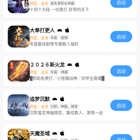
启动
开区：全天
迷失单职业神器
十四个大陆 一切靠打 肝帝的天下
大奉打更人
启动
开区：全天
专属
剧情
年度最佳剧情专属散人福利
２０２６新火龙
启动
开区：全天
专属
神器
█赞助免费打╱小怪爆战神╱剑甲全靠爆█
追梦沉默
启动
开区：全天
沉默，神器，微变
沉默鉴定神器微变，集结散人，激情一战
天魔圣域