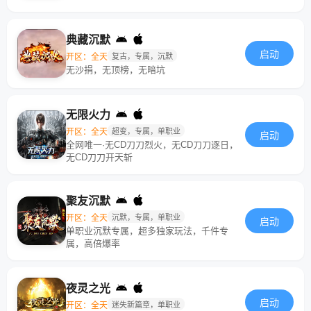
典藏沉默
启动
开区：全天
复古，专属，沉默
无沙捐，无顶榜，无暗坑
无限火力
开区：全天
超变，专属，单职业
启动
全网唯一·无CD刀刀烈火，无CD刀刀逐日，
无CD刀刀开天斩
聚友沉默
开区：全天
沉默，专属，单职业
启动
单职业沉默专属，超多独家玩法，千件专
属，高倍爆率
夜灵之光
启动
开区：全天
迷失新篇章，单职业