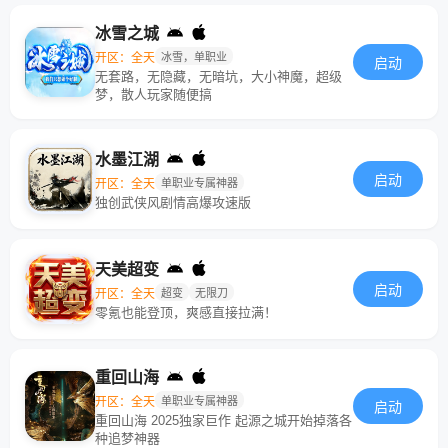
冰雪之城
开区：全天
冰雪，单职业
启动
无套路，无隐藏，无暗坑，大小神魔，超级
梦，散人玩家随便搞
水墨江湖
启动
开区：全天
单职业专属神器
独创武侠风剧情高爆攻速版
天美超变
启动
开区：全天
超变
无限刀
零氪也能登顶，爽感直接拉满！
重回山海
开区：全天
单职业专属神器
启动
重回山海 2025独家巨作 起源之城开始掉落各
种追梦神器