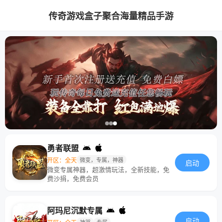
传奇游戏盒子聚合海量精品手游
勇者联盟
开区：全天
微变，专属，神器
启动
微变专属神器，超激情玩法，全新技能，免
费沙捐，免费会员
阿玛尼沉默专属
启动