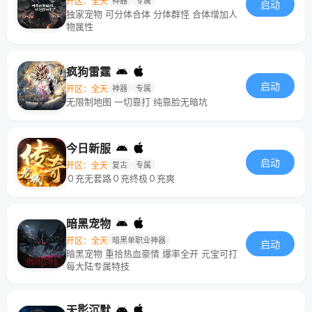
开区：全天
神器
专属
启动
独家宠物 可分体合体 分体群怪 合体增加人
物属性
疯狗雷霆
启动
开区：全天
神器
专属
无限制地图 一切靠打 纯靠脸无暗坑
今日新服
启动
开区：全天
复古
专属
０充无套路０充终极０充爽
暗黑宠物
开区：全天
暗黑单职业神器
启动
暗黑宠物 重拾热血豪情 爆率全开 元宝可打
每大陆专属特技
天影沉默