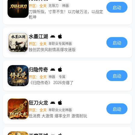
开区：全天
无限刀
神器
启动
刀锋所指，寸草不生！以刃破万法，以战定
乾坤
水墨江湖
启动
开区：全天
单职业专属神器
独创武侠风剧情高爆攻速版
归隐传奇
启动
开区：全天
神器
专属
《归隐传奇》 2026夯爆了
狂刀火龙
启动
开区：全天
单职业火龙神器
低消费 大激情 爆率全开 激情耐玩