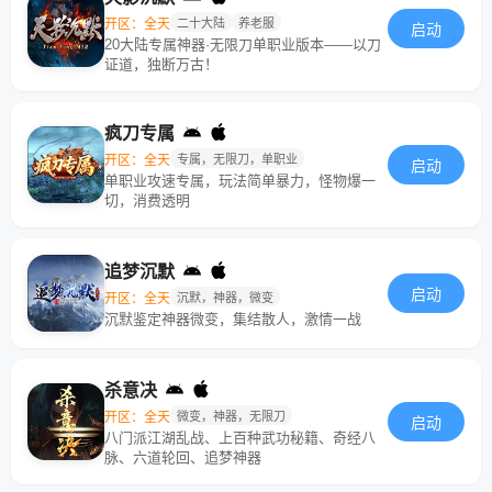
开区：全天
二十大陆
养老服
启动
20大陆专属神器·无限刀单职业版本——以刀
证道，独断万古！
疯刀专属
开区：全天
专属，无限刀，单职业
启动
单职业攻速专属，玩法简单暴力，怪物爆一
切，消费透明
追梦沉默
启动
开区：全天
沉默，神器，微变
沉默鉴定神器微变，集结散人，激情一战
杀意决
开区：全天
微变，神器，无限刀
启动
八门派江湖乱战、上百种武功秘籍、奇经八
脉、六道轮回、追梦神器