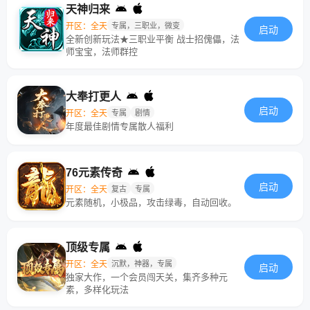
天神归来
开区：全天
专属，三职业，微变
启动
全新创新玩法★三职业平衡 战士招傀儡，法
师宝宝，法师群控
大奉打更人
启动
开区：全天
专属
剧情
年度最佳剧情专属散人福利
76元素传奇
启动
开区：全天
复古
专属
元素随机，小极品，攻击绿毒，自动回收。
顶级专属
开区：全天
沉默，神器，专属
启动
独家大作，一个会员闯天关，集齐多种元
素，多样化玩法