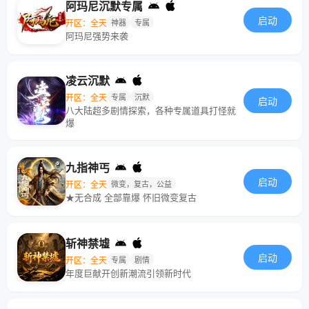
阿玛尼沉默专属
启动
开区：全天
神器
专属
阿玛尼强势来袭
凌云沉默
开区：全天
专属
沉默
启动
八大陆超多剧情探索，各种专属道具打怪就
爆
九指神丐
启动
开区：全天
微变，复古，公益
★无合成 全部靠爆 怀旧微变复古
斩神禁墟
启动
开区：全天
专属
剧情
年度巨献开创新潮流引领新时代