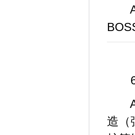
A：
BO
6、
A：
造（