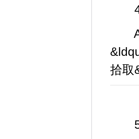
4、
A：
&ld
拾取
5、