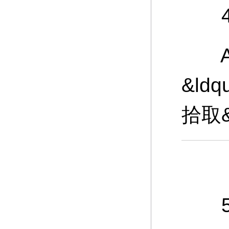
4、
A：
&ld
拾取
5、