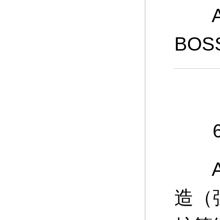
A：
BO
6、
A：
造（