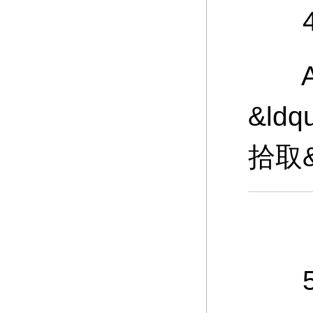
4、
A：
&ld
拾取
5、