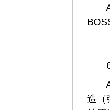
A：
BO
6、
A：
造（