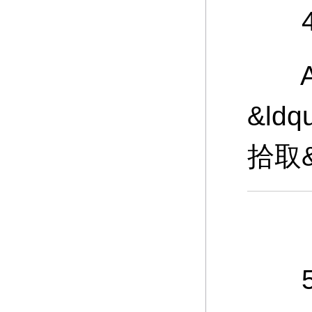
4、
A：
&ld
拾取
5、