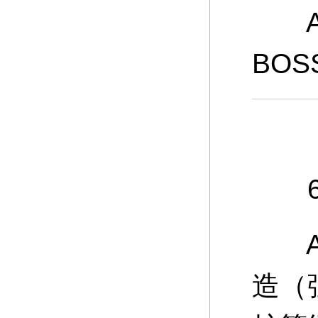
A：
BO
6、
A：
造（