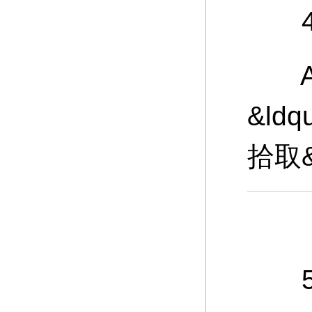
4、
A：
&ld
拾取
5、