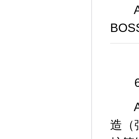
A：
BO
6、
A：
造（