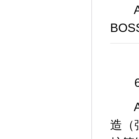
A：
BO
6、
A：
造（