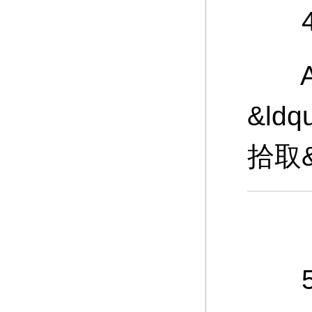
4、
A：
&ld
拾取
5、