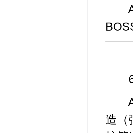
A：
BO
6、
A：
造（