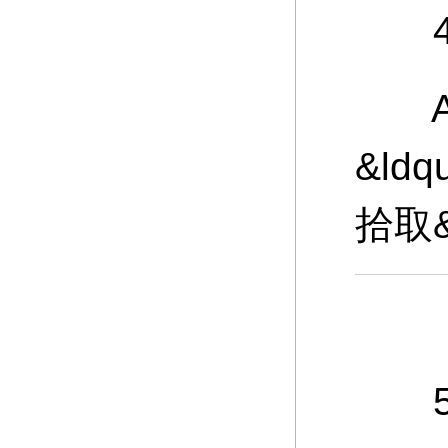
4、
A：
&ld
拾取
5、