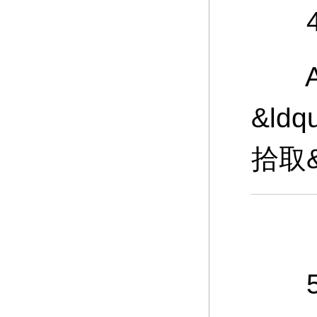
4、
A：
&ld
拾取
5、