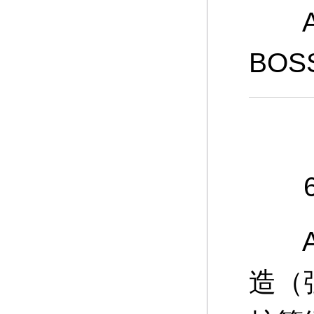
A：
BO
6、
A：
造（